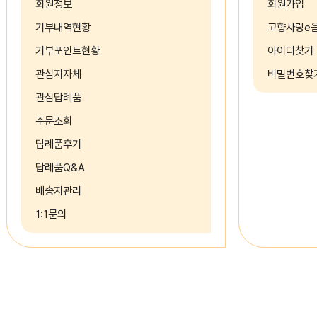
회원정보
회원가입
기부내역현황
고향사랑e
기부포인트현황
아이디찾기
관심지자체
비밀번호찾
관심답례품
주문조회
답례품후기
답례품Q&A
배송지관리
1:1문의